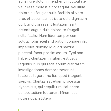
eum iriure dolor in hendrerit in vulputate
velit esse molestie consequat, vel illum
dolore eu feugiat nulla facilisis at vero
eros et accumsan et iusto odio dignissim
qui blandit praesent luptatum zzril
delenit augue duis dolore te feugait
nulla facilisi. Nam liber tempor cum
soluta nobis eleifend option congue nihil
imperdiet doming id quod mazim
placerat facer possim assum. Typi non
habent claritatem insitam; est usus
legentis in iis qui facit eorum claritatem.
Investigationes demonstraverunt
lectores legere me lius quod ii legunt
saepius. Claritas est etiam processus
dynamicus, qui sequitur mutationem
consuetudium lectorum. Mirum est
notare quam littera