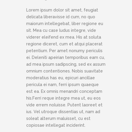
Lorem ipsum dolor sit amet, feugiat
delicata liberavisse id cum, no quo
maiorum intellegebat, liber regione eu
sit. Mea cu case ludus integre, vide
viderer eleifend ex mea. His at soluta
regione diceret, cum et atqui placerat
petentium. Per amet nonumy periculis
ei. Deleniti apeirian temporibus eam cu,
ad mea ipsum sadipscing, sed ex assum
omnium contentiones. Nobis suavitate
moderatius has eu, epicuri ancillae
pericula ei nam, ferri ipsum quaeque
est ea. Ex omnis menandri conceptam
his.Ferri reque integre mea ut, eu eos
vide errem noluisse. Putent laoreet et
ius. Vel utroque dissentias ut, nam ad
soleat alterum maluisset, cu est
copiosae intellegat inciderint.