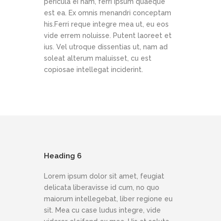
pericula ei nam, ferri ipsum quaeque
est ea. Ex omnis menandri conceptam
his.Ferri reque integre mea ut, eu eos
vide errem noluisse. Putent laoreet et
ius. Vel utroque dissentias ut, nam ad
soleat alterum maluisset, cu est
copiosae intellegat inciderint.
Heading 6
Lorem ipsum dolor sit amet, feugiat
delicata liberavisse id cum, no quo
maiorum intellegebat, liber regione eu
sit. Mea cu case ludus integre, vide