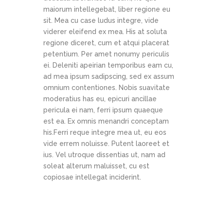
maiorum intellegebat, liber regione eu
sit. Mea cu case ludus integre, vide
viderer eleifend ex mea. His at soluta
regione diceret, cum et atqui placerat
petentium. Per amet nonumy periculis
ei. Deleniti apeirian temporibus eam cu,
ad mea ipsum sadipscing, sed ex assum
omnium contentiones. Nobis suavitate
moderatius has eu, epicuri ancillae
pericula ei nam, ferri ipsum quaeque
est ea. Ex omnis menandri conceptam
his.Ferri reque integre mea ut, eu eos
vide errem noluisse. Putent laoreet et
ius. Vel utroque dissentias ut, nam ad
soleat alterum maluisset, cu est
copiosae intellegat inciderint.