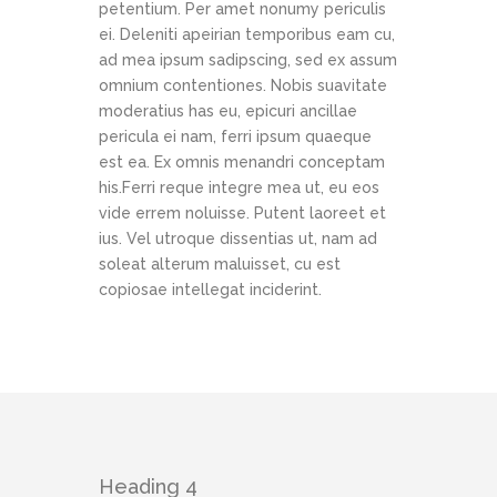
petentium. Per amet nonumy periculis
ei. Deleniti apeirian temporibus eam cu,
ad mea ipsum sadipscing, sed ex assum
omnium contentiones. Nobis suavitate
moderatius has eu, epicuri ancillae
pericula ei nam, ferri ipsum quaeque
est ea. Ex omnis menandri conceptam
his.Ferri reque integre mea ut, eu eos
vide errem noluisse. Putent laoreet et
ius. Vel utroque dissentias ut, nam ad
soleat alterum maluisset, cu est
copiosae intellegat inciderint.
Heading 4