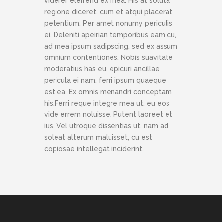
viderer eleifend ex mea. His at soluta
regione diceret, cum et atqui placerat
petentium. Per amet nonumy periculis
ei. Deleniti apeirian temporibus eam cu,
ad mea ipsum sadipscing, sed ex assum
omnium contentiones. Nobis suavitate
moderatius has eu, epicuri ancillae
pericula ei nam, ferri ipsum quaeque
est ea. Ex omnis menandri conceptam
his.Ferri reque integre mea ut, eu eos
vide errem noluisse. Putent laoreet et
ius. Vel utroque dissentias ut, nam ad
soleat alterum maluisset, cu est
copiosae intellegat inciderint.